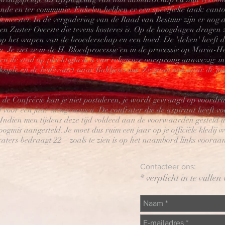
nde en ter communie. Enkelen hebben er een specifieke taak: cantor
emeester. In de vergadering van de Raad van Bestuur zijn er nog de
en Zuster Overste die tevens kosteres is. Op de hoogdagen dragen 
 het wapen van de broederschap en een hoed. De 'deken' heeft de
 Je ziet ze in de H. Bloedprocessie en in de processie op Maria-
uiten de stad op plechtigheden van religieuze oorsprong aanwezig: i
ksijde en de bedevaart naar Baldjescruus. Ze gaan ook naar de jaa
de Confrérie kan je niet postuleren, je wordt gevraagd op voordr
 voor een jaar aangenomen. De confrater die de aspirant heeft voor
Indien men tijdens deze tijd voldeed aan de voorwaarden gesteld in
hoogmis aangesteld. Je moet dus ruim een jaar op je officiële kledij 
ers bedraagt 22 – zoals te zien is op het naambord links vooraan
Contacteer ons:
* verplicht in te vullen