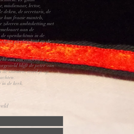
, misdienaar, lector,
 deken, de secretaris, de
ze hun fraaie mantels,
 zilveren ambtsketting met
Hemelvaart aan de
n de openluchtmis in de
rlijkse plechtigheid op de
acht van een confrater en
gesteld blijft de peter van
 de statuten, word je op
wachten.
 in de kerk.
 veld