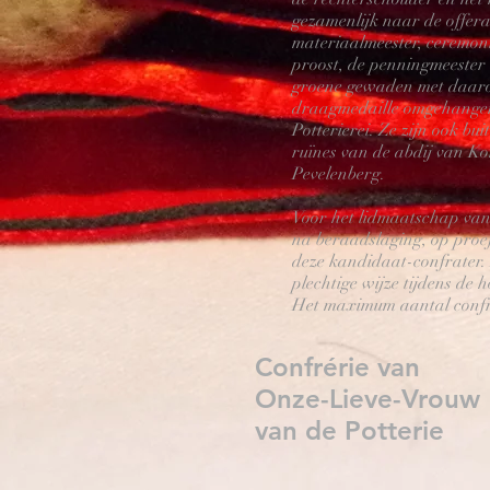
gezamenlijk naar de offera
materiaalmeester, ceremoni
proost, de penningmeester 
groene gewaden met daarop
draagmedaille omgehangen.
Potterierei. Ze zijn ook b
ruïnes van de abdij van Ko
Pevelenberg.
Voor het lidmaatschap van 
na beraadslaging, op proef
deze kandidaat-confrater. 
plechtige wijze tijdens de 
Het maximum aantal confrat
Confrérie van
Onze-Lieve-Vrouw
van de Potterie