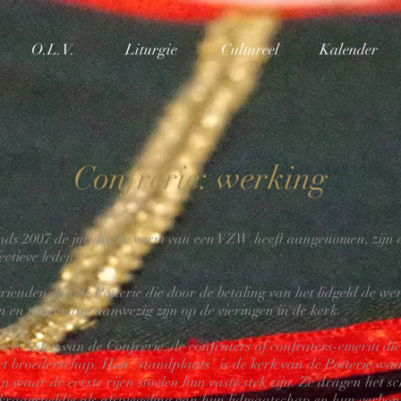
O.L.V.
Liturgie
Cultureel
Kalender
Confrérie: werking
inds 2007 de juridische vorm van een VZW heeft aangenomen, zijn e
ectieve leden.
vrienden van de Potterie die door de betaling van het lidgeld de we
en regelmatig aanwezig zijn op de vieringen in de kerk.
tieve leden van de Confrérie, de confraters of confraters-emeriti d
 broederschap. Hun "standplaats" is de kerk van de Potterie waar
n waar de eerste rijen stoelen hun vaste stek zijn. Ze dragen het s
 kraagspeldje als afspiegeling van hun lidmaatschap en hun verbo