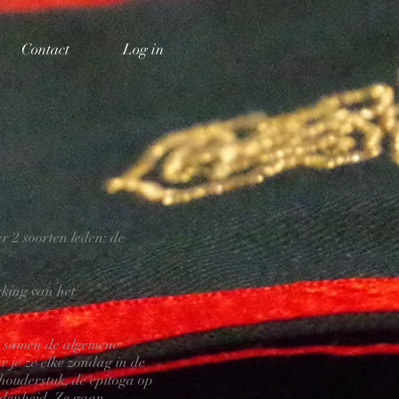
Contact
Log in
r 2 soorten leden: de
rking van het
ie samen de algemene
 je ze elke zondag in de
chouderstuk, de epitoga op
ndenheid. Ze gaan