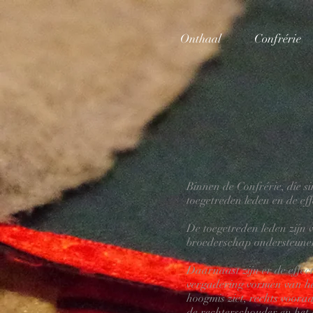
Onthaal
Confrérie
Binnen de Confrérie, die s
toegetreden leden en de eff
De toegetreden leden zijn 
broederschap ondersteunen 
Daarnaast zijn er de effec
vergadering vormen van het
hoogmis ziet, rechts vooraa
de rechterschouder en het