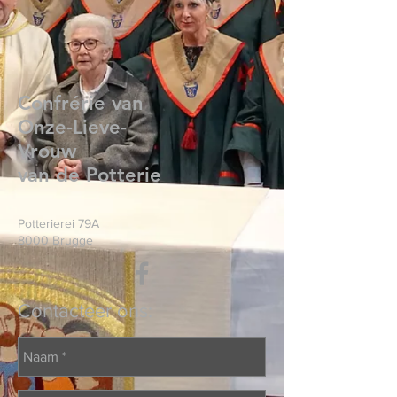
Confrérie van
Onze-Lieve-
Vrouw
van de Potterie
Potterierei 79A
8000 Brugge
Contacteer ons: