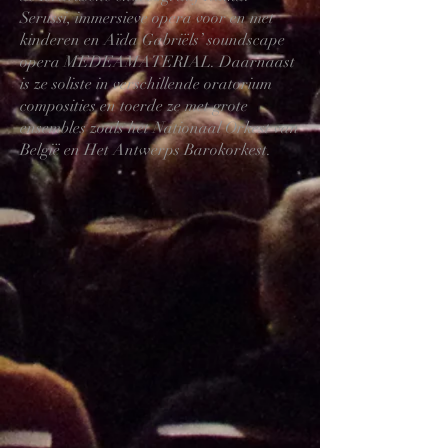
Serussi, immersieve opera voor en met
kinderen en Aïda Gabriëls’ soundscape
opera MEDEAMATERIAL. Daarnaast
is ze soliste in verschillende oratorium
composities en toerde ze met grote
ensembles zoals het Nationaal Orkest van
België en Het Antwerps Barokorkest.