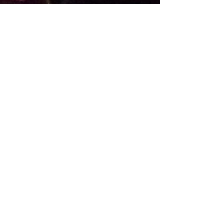
Confrérie van
Onze-Lieve-
Vrouw
van de Potterie
Potterierei 79A
8000 Brugge
Contacteer ons: