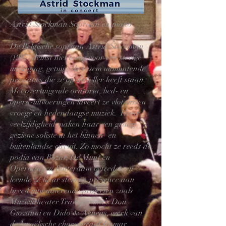
Astrid Stockman Sopraan en piano
De Belgische sopraan Astrid Stockman
(1987) deinst niet terug voor een stevige
uitdaging, getuige de resem uitmuntende
prestaties die ze op de teller heeft staan.
Met overtuigende oratoria, lied- en
opera-uitvoeringen laveert ze vlot tussen
vroege en hedendaagse muziek. Haar
veelzijdigheid maken haar een graag
geziene soliste in het binnen- en
buitenlandse circuit. Zo mocht ze reeds de
podia van Bozar, De Munt en
Operadagen Rotterdam betreden en
leende ze haar stem en présence aan
breed uitwaaierende projecten zoals
Muziektheater Transparant’s Don
Giovanni en Dido & Aeneas, werk van
de Israëlische choreograaf Itamar