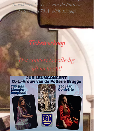
Barokkerk O.-L.-V. van de Potterie
Potterierei 79 A, 8000 Brugge
Ticketverkoop
Het concert is volledig
uitverkocht!