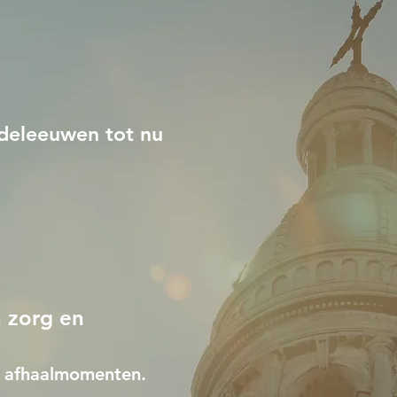
ddeleeuwen tot nu
n zorg en
en afhaalmomenten.