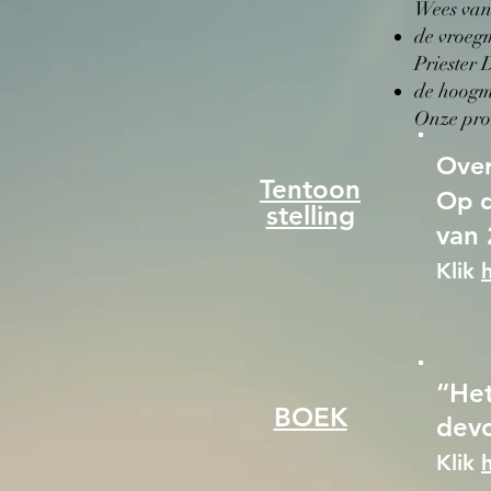
Wees van 
de vroegm
Priester 
de hoogmi
Onze proo
Over
Tentoon
Op d
stelling
van 
Klik
h
“Het
BOEK
devo
Klik
h