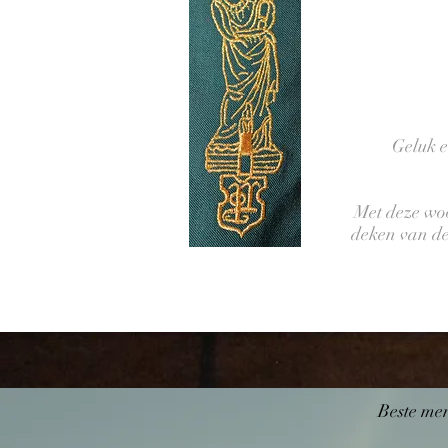
Geluk e
Met deze woo
deken van de
Beste me