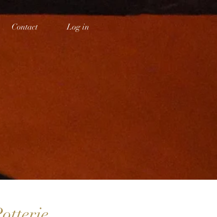
Contact
Log in
ve-Vrouw
e
otterie