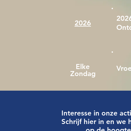
2026
2026
Ont
Elke
Vr
Zondag
Interesse in onze acti
Schrijf hier in en we
op de hoogte