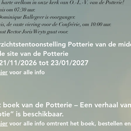
harte welkom in onze kerk van O.-L.-V. van de Potterie!
is om 07:30 uur.
Dominique Ballegeer is voorganger.​
s, de vaste viering voor de Confrérie, om 10:00 uur.
st Rector Joris Weyts gaat voor.
zichtstentoonstelling Potterie van de mi
e site van de Potterie
21/11/2026 tot 23/01/2027
ier
voor alle info
 boek van de Potterie – Een verhaal va
tie” is beschikbaar.
ier
voor alle info omtrent het boek, bestellen 