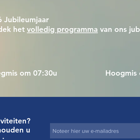
 Jubileumjaar
dek het
volledig programma
van ons jub
oegmis om 07:30u
Hoogmis 
viteiten?
 houden u
 :