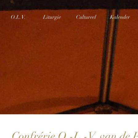
O.L.V.
Liturgie
Cultureel
Kalender
ie van
Onze-Lie
van de Potteri
Welkom!
Confrérie O.-L.-V. van de P