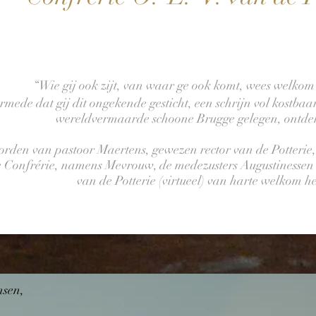
“Wie gij ook zijt, van waar ge ook komt, wees welkom 
rmede dat gij dit ongekende gesticht, een schrijn vol kostbaa
wereldvermaarde schoone Brugge gelegen, ontdek
rden van pastoor Maertens, gewezen rector van de Potterie, g
 Confrérie, namens Mevrouw, de medezusters Augustinessen v
van de Potterie (virtueel) van harte welkom he
nsen,