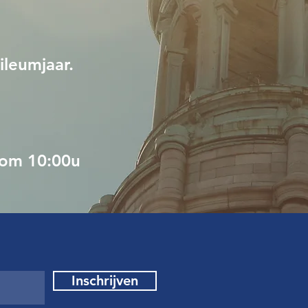
ileumjaar.
om 10:00u
Inschrijven