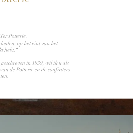
Ter Potterie.
rheden, op het eint van het
t hebt.“
eschreven in 1939, wil ik u als
an de Potterie en de confraters
ten.