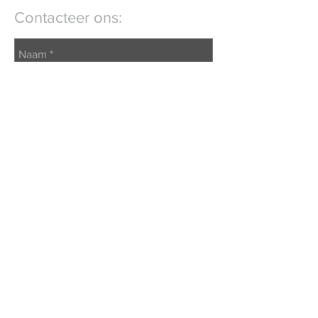
Contacteer ons:
Verstuur
* verplicht in te vullen veld
@2026 Confrérie van Onze-