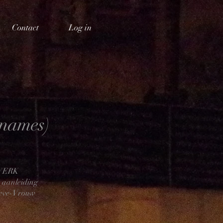
Contact
Log in
lnames)
TWERK
 aanleiding
Lieve-Vrouw