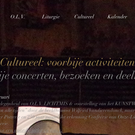
O.L.V.
Liturgie
Cultureel
Kalender
Cultureel: voorbije activiteiten
ije concerten, bezoeken en dee
ruari
gelegenheid van O.L.V. LICHTMIS & voorstelling van het KUNS
n alle tijden” door de beeldhouwer Wilfried Vandierendonck, naar
ar Potterie en 250 jaar pauselijke erkenning Confrérie van Onze-
erie.
oor een woordje uitleg en foto’s.