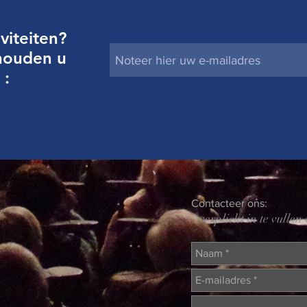
viteiten?
 houden u
 :
Contacteer ons:
* verplicht in te vullen