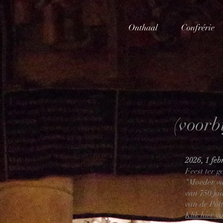
Onthaal
Confrérie
(voorb
2026, 1 feb
Feest ter 
“Moeder va
van 750 ja
van de Pott
Klik hier v