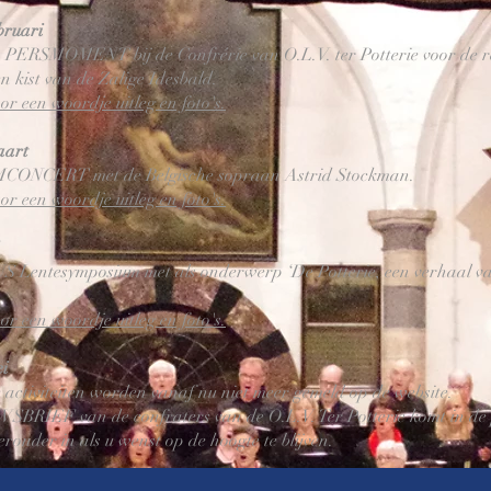
bruari
PERSMOMENT bij de Confrérie van O.L.V. ter Potterie voor de r
n kist van de Zalige Idesbald.
oor een woordje uitleg en foto's.
aart
ONCERT met de Belgische sopraan Astrid Stockman.
oor een woordje uitleg en foto's.
entesymposium met als onderwerp ‘De Potterie, een verhaal va
oor een woordje uitleg en foto's.
ei
 activiteiten worden vanaf nu niet meer gemeld op de website.
BRIEF van de confraters van de O.L.V. Ter Potterie komt in de 
ieronder in als u wenst op de hoogte te blijven.