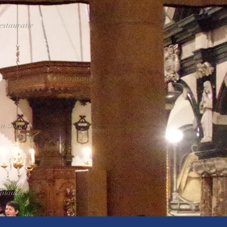
estauratie
n zorg en
plaats.