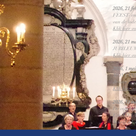
2026, 21 fe
FEEST- en 
van de lode
Klik hier v
2026, 21 m
JUBILEUMC
Klik hier v
2026, 1 mei
MONTANUS L
devotie’.
Klik hier v
2026, 31 m
De voorbije
Een NIEUWS
Schrijf u h