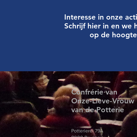
Interesse in onze acti
Schrijf hier in en we
op de hoogte
Confrérie van
Onze-Lieve-Vrouw
van de Potterie
Potterierei 79A