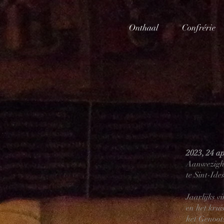
Onthaal
Confrérie
2023, 24 ap
Aanwezighe
te Sint-Ide
Jaarlijks v
en het kru
het
Genoots