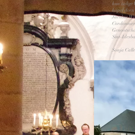
hun zalige 
kapel doen 
Jacobus Wa
Cordonnier
Genootschap
Sint-Idesba
Sonja Call