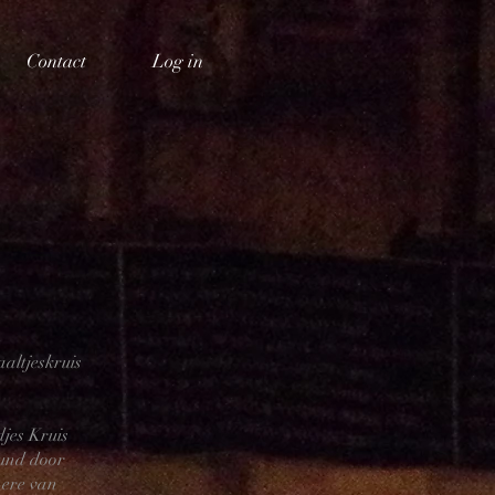
Contact
Log in
altjeskruis
jes Kruis
eund door
r ere van