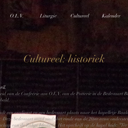
O.L.V.
Liturgie
Cultureel
Kalender
Cultureel: historiek
ril.
id van de Confrérie van O.L.V. van de Potterie in de Bedevaart Ba
sbald.
indt een eredienst en een bedevaart plaats naar het kapelletje
Baald
is. Deze bedevaart werd sinds het einde van de 20ste eeuw onderst
chap van de Zalige Idesbald
. Het opschrift op de kapel luidt: “Te