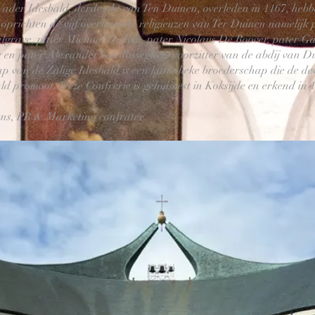
Vader Idesbald, derde abt van Ten Duinen, overleden in 1167, heb
oprichten de vijf overlevende religieuzen van Ter Duinen namelijk 
lgrave, pater Michael De Reu, pater Nicolaus De Roover, pater Ga
 en pater Alexander Van Risseghem voorzitter van de abdij van D
 van de Zalige Idesbald is een katholieke broederschap die de dev
ld promoot. Deze Confrerie is gehuisvest in Koksijde en erkend in 
ens, PR & Marketing confrater