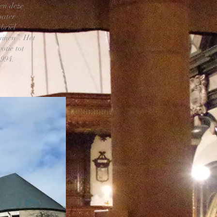
ben deze
pater
briël
uinen”. Het
otie tot
1994.